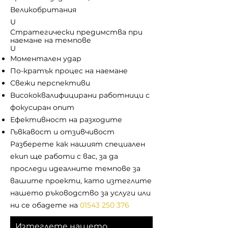
Великобритания
U
Стратегически предимства при
наемане на темпове
U
Моментален удар
По-кратък процес на наемане
Свежи перспективи
Висококвалифицирани работници с
фокусиран опит
Ефективност на разходите
Гъвкавост и отзивчивост
Разберете как нашият специален
екип ще работи с вас, за да
проследи идеалните темпове за
вашите проекти, като изтеглите
нашето ръководство за услуги или
ни се обадете на
01543 250 376
Изтеглете нашето