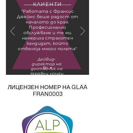
КЛИЕНТИ
"Работата с Франсис
Джеймс беше радост от
началото до края.
Професионално
обслужване и те ми
намериха страхотен
кандидат, който
отбеляза много полета"
Дейвид-
директор на
доставчик на
здравни услуги
ЛИЦЕНЗЕН НОМЕР НА GLAA
FRAN0003